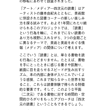
の移転にあわせて設置されました。
「アート／メディア―四次元の読書」はア
ーティストの藤本由紀夫とともに、美術館
に併設された図書コーナーの新しい楽しみ
方を探る試みです。およそ1年間にわたり続
けられるこのプロジェクトでは、「読書」
という行為を軸に、これまでにない読書の
あり方も視野に入れながら、3つの会期ごと
に異なるテーマで、美術と美術をめぐる情
報（メディア）の関係について考えます。
ここでいう「読書」とは、単なる書物を読
む行為にとどまりません。たとえば、書物
を手にとったときに感じる重さや肌触り、
紙面に目を走らせるスピードが生み出すリ
ズム、本の内部に身体が入りこんでいくよ
うな感覚、これまで知らなかった世界を知
ること、これらは読書体験で得られる特徴
的な要素です。そして、このような平面
（二次元）である書物に対する時間的・空
間的ひろがりをもったアプローチは「四次
元の読書」ということもできるでしょう。