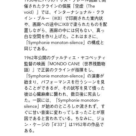
1958年にパリのイリス・クレール画廊で開
催されたクラインの個展「空虚（The
void）」では、インターナショナル・クラ
イン・ブルー（IKB）で印刷された案内状
や、画廊への途中にIKBで塗られたものを配
置しながら、画廊の中には何もない、真っ
白な空間を作り上げた。これはまさに、
「Symphonie monoton-silence」の構成と
同じである。
1962年公開のグァルティエ・ヤコペッティ
監督の映画『MONDO CANE（世界残酷物
語）』で正装のクラインが指揮をし、
「Symphonie monoton-silence」の演奏が
始まり、パフォーマンスを行うシーンを見
ることができるが、その試写を見て憤った
彼は心臓麻痺に襲われ、数日後に死去し
た。一説には、「Symphonie monoton-
silence」が始めのところしか流されず、す
ぐに甘い音楽に変わってしまったことが原
因であると言われている。ちなみに、ジョ
ン・ケージの「4’33”」は1952年の作品で
ある。