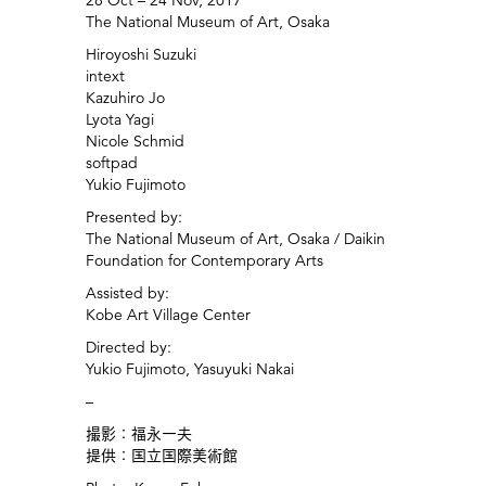
28 Oct – 24 Nov, 2017
The National Museum of Art, Osaka
Hiroyoshi Suzuki
intext
Kazuhiro Jo
Lyota Yagi
Nicole Schmid
softpad
Yukio Fujimoto
Presented by:
The National Museum of Art, Osaka / Daikin
Foundation for Contemporary Arts
Assisted by:
Kobe Art Village Center
Directed by:
Yukio Fujimoto, Yasuyuki Nakai
–
撮影：福永一夫
提供：国立国際美術館