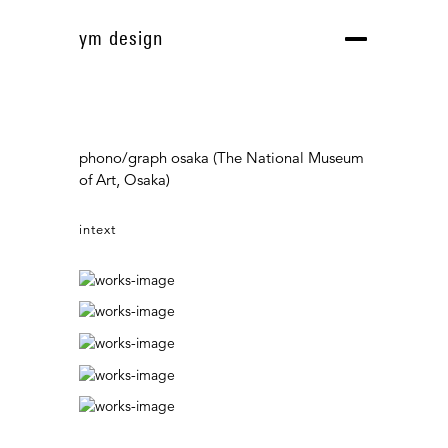
exhibition and project
ym design
Toggle
navigation
phono/graph osaka (The National Museum
of Art, Osaka)
intext