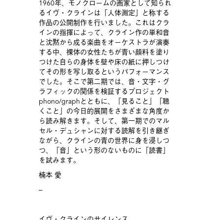
1960年、モノクロームの画家として知られ
るイヴ・クラインは「人体測定」と称する
作品の公開制作を行いました。これはクラ
インの指揮によって、クライン作の単和音
と沈黙から成る楽曲をオーケストラが演奏
する中、裸体の女性たちが青い顔料を塗り
つけた自らの身体を壁や床の紙に押しつけ
てその形を写し取るというパフォーマンス
でした。そこで第二期では、音・文字・グ
ラフィックの関係を検証するプロジェクト
phono/graphとともに、「見ること」「聴
くこと」の今日的展開をさまざまな角度か
ら読み解きます。そして、第一期でのマル
セル・デュシャンに対する読解を引き継ぎ
ながら、クラインの青の世界に身を浸しつ
つ、「音」という形のないものに「読書」
を試みます。
楠本 愛
–
イヴ・クラインのサイレンス