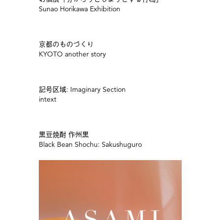
Sunao Horikawa Exhibition
京都のものづくり
KYOTO another story
記号区域: Imaginary Section
intext
黒豆焼酎 作州黒
Black Bean Shochu: Sakushuguro