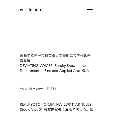
ym design
Toggle
navigation
逸脱する声－京都芸術大学美術工芸学科専任
教員展
DEVIATING VOICES: Faculty Show of the
Department of Fine and Applied Arts, KUA
Youki Hirakawa｜D.F.N
REALKYOTO FORUM: REVIEWS & ARTICLES
Studio Visit 01 藤本由紀夫：五感で考える。知