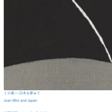
ミロ展──日本を夢みて
Joan Miró and Japan