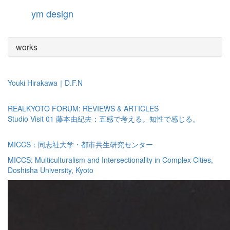
ym design
Toggle
navigation
works
Youki Hirakawa｜D.F.N
REALKYOTO FORUM: REVIEWS & ARTICLES
Studio Visit 01 藤本由紀夫：五感で考える。知性で感じる。
MICCS：同志社大学・都市共生研究センター
MICCS: Multiculturalism and Intersectionality in Complex Cities,
Doshisha University, Kyoto