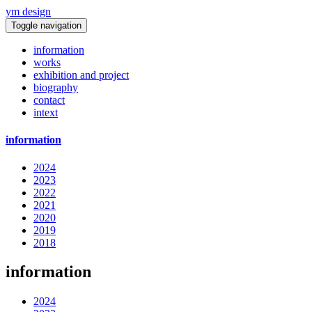
ym design
Toggle navigation
information
works
exhibition and project
biography
contact
intext
information
2024
2023
2022
2021
2020
2019
2018
information
2024